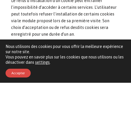
Le refus d’installation d’un cookie peut entraîner
l’impossibilité d’accéder à certains services. L’utilisateur
peut toutefois refuser l’installation de certains cookies
via le module proposé lors de sa première visite. Son
choix d’acceptation ou de refus desdits cookies sera
enregistré pour une durée d’un an.
COLLECTE ET GESTION DES DONNÉES
Nous utilisons des cookies pour vous offrir la meilleure expérience
PERSONNELLES :
sur notre site.
Vous pouvez en savoir plus sur les cookies que nous utilisons ou les
SARL Mosa s’engage à ce que les données personnelles
désactiver dans
settings
.
concernant les utilisateurs du site
https://ledago.lu/
transmises via les formulaires de
Accepter
contact du site ou par tout autre moyen soient collectées
dans le cadre du traitement des demandes et de la
relation commerciale pouvant en découler et soient
utilisées dans le respect de la réglementation
européenne en vigueur concernant le traitement et la
protection des données à caractère personnel dont le
Règlement (UE) 2016/679 du Parlement européen et du
Conseil relatif à la protection des personnes physiques à