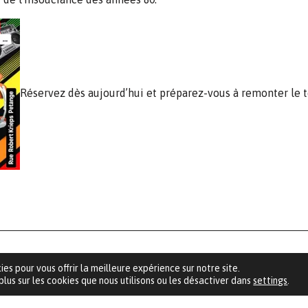
Réservez dès aujourd’hui et préparez-vous à remonter le 
O RESTAURANT
HORAIRES
ies pour vous offrir la meilleure expérience sur notre site.
lus sur les cookies que nous utilisons ou les désactiver dans
settings
.
t KRIEPS, 24
Dimanche: fermé
tange
Lundi: 10h30 - 19h