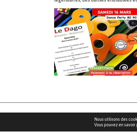
LE DAG
Nous utilisons des cook
Vous pouvez en savoir p
Rue Rober
L-4702 Pé