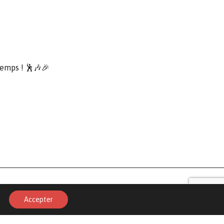
temps ! 🕺🎶🎉
Politique de confidentialité
Accepter